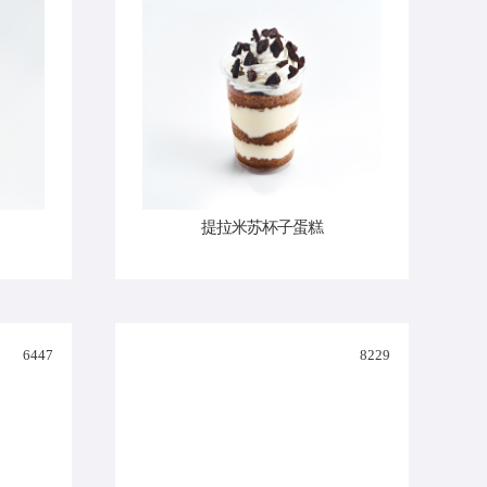
提拉米苏杯子蛋糕
6447
8229