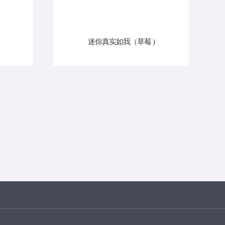
迷你真实如我（草莓 )