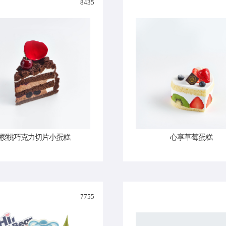
8435
樱桃巧克力切片小蛋糕
心享草莓蛋糕
7755