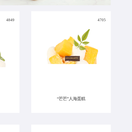
4849
4705
“芒芒”人海蛋糕