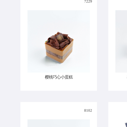
7229
樱桃巧心小蛋糕
8102