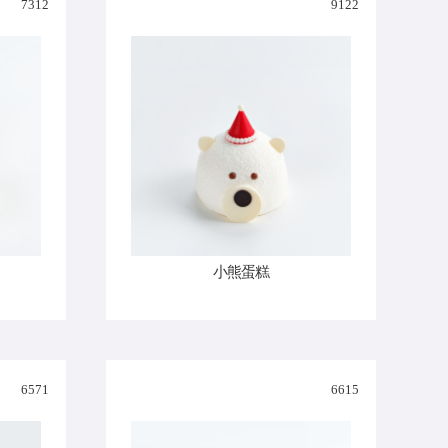
7312
9122
小熊蛋糕
6571
6615