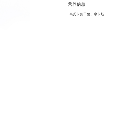
营养信息
马氏卡彭干酪、摩卡坯