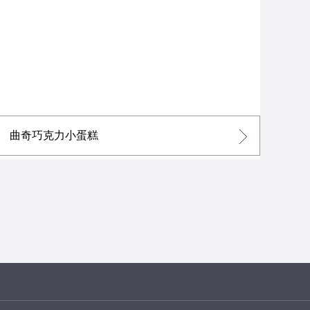
曲奇巧克力小蛋糕