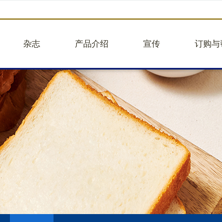
杂志
产品介绍
宣传
订购与
品牌故事
企业团购
往期活动
企业团
品牌视频
蛋糕图册25版
往期新闻
建议意
核心业务
面包
品牌合作
帮助中
关于贝甜
大蛋糕
举报违
人事招聘
小蛋糕
轻餐
礼盒
饮品
商品