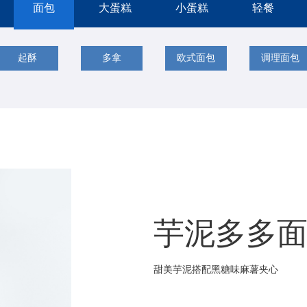
面包
大蛋糕
小蛋糕
轻餐
起酥
多拿
欧式面包
调理面包
芋泥多多
甜美芋泥搭配黑糖味麻薯夹心