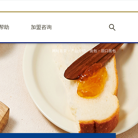
帮助
加盟咨询
网站首页
>
产品介绍
>
面包
>
甜口面包
购
加盟优势
见
立即加盟
心
规