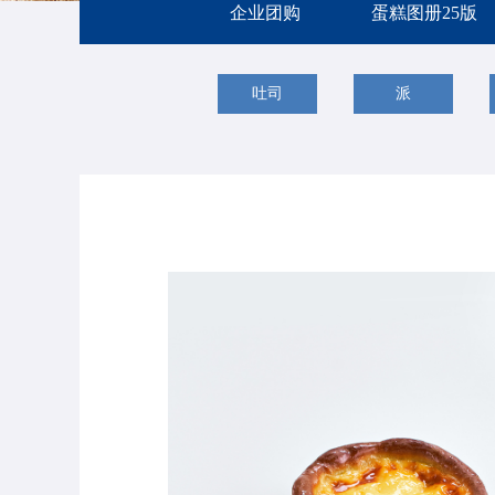
企业团购
蛋糕图册25版
吐司
派