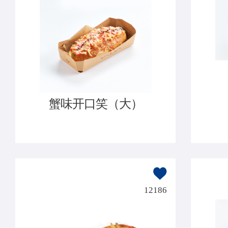
蟹味开口笑（大）
12186