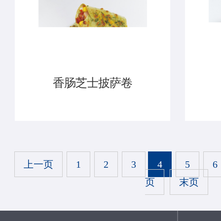
香肠芝士披萨卷
上一页
1
2
3
4
5
6
页
末页