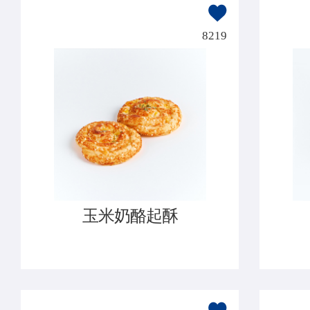
8219
玉米奶酪起酥