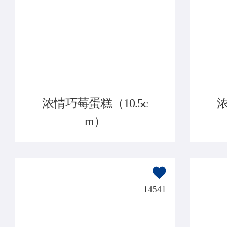
浓情巧莓蛋糕（10.5c
浓
m）
14541