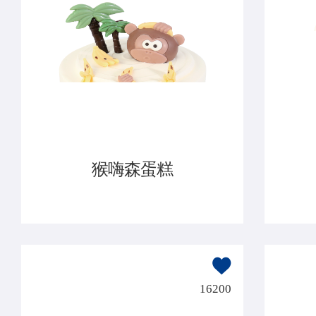
猴嗨森蛋糕
16200