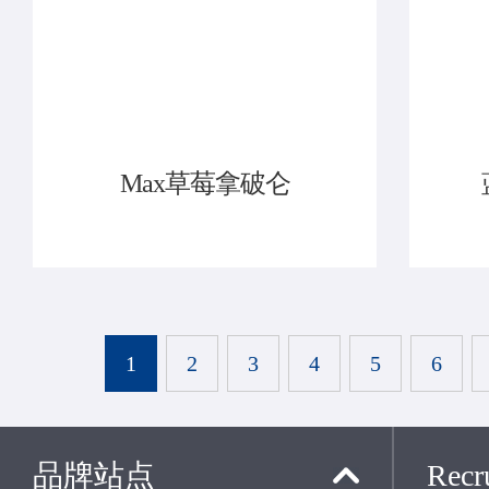
Max草莓拿破仑
1
2
3
4
5
6
品牌站点
Recru