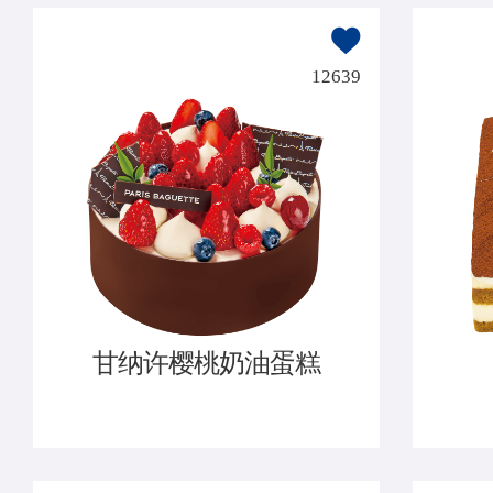
12639
甘纳许樱桃奶油蛋糕