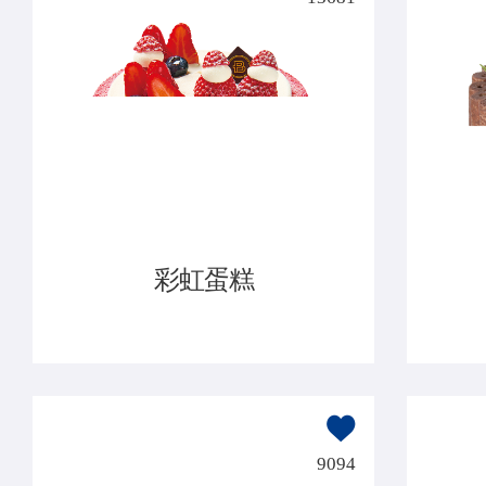
彩虹蛋糕
9094