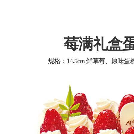
莓满礼盒
规格：14.5cm 鲜草莓、原味