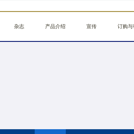
杂志
产品介绍
宣传
订购与
品牌故事
企业团购
往期活动
企业团
品牌视频
蛋糕图册25版
往期新闻
建议意
核心业务
面包
品牌合作
帮助中
关于贝甜
大蛋糕
举报违
人事招聘
小蛋糕
轻餐
礼盒
饮品
商品