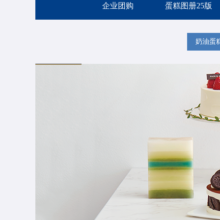
企业团购
蛋糕图册25版
奶油蛋