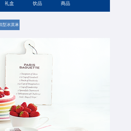
礼盒
饮品
商品
糕型冰淇淋