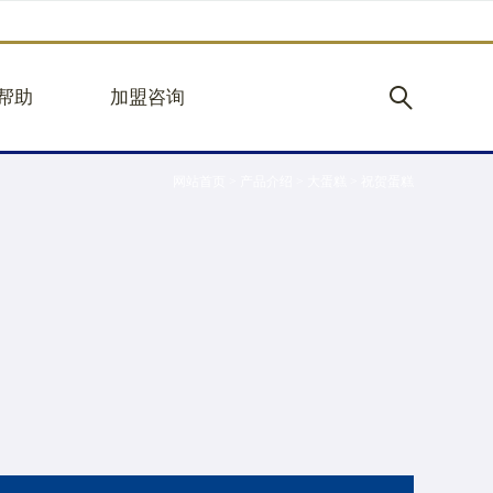
帮助
加盟咨询
网站首页
>
产品介绍
>
大蛋糕
>
祝贺蛋糕
购
加盟优势
见
立即加盟
心
规