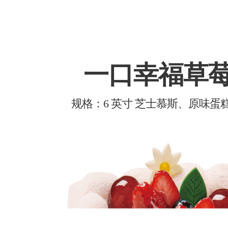
一口幸福草
规格：6 英寸 芝士慕斯、原味蛋