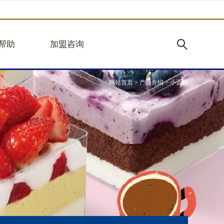
帮助
加盟咨询
网站首页
>
产品介绍
>
小蛋糕
购
加盟优势
见
立即加盟
心
规