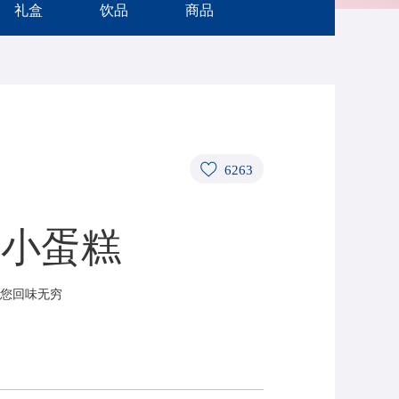
礼盒
饮品
商品
6263
力小蛋糕
您回味无穷