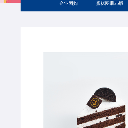
企业团购
蛋糕图册25版