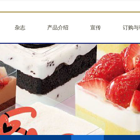
杂志
产品介绍
宣传
订购与
品牌故事
企业团购
往期活动
企业团
品牌视频
蛋糕图册25版
往期新闻
建议意
核心业务
面包
品牌合作
帮助中
关于贝甜
大蛋糕
举报违
人事招聘
小蛋糕
轻餐
礼盒
饮品
商品