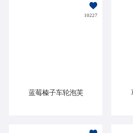
10227
蓝莓榛子车轮泡芙