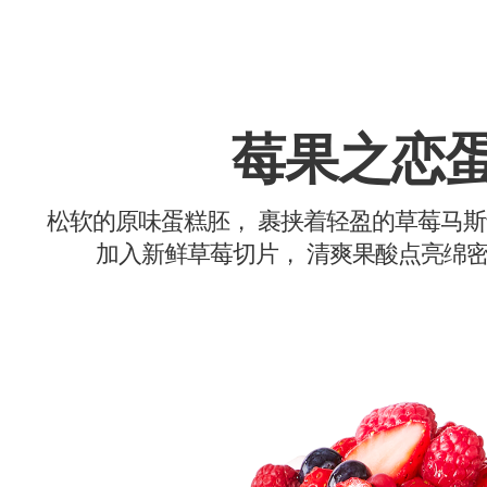
莓果之恋
松软的原味蛋糕胚， 裹挟着轻盈的草莓马
加入新鲜草莓切片， 清爽果酸点亮绵密