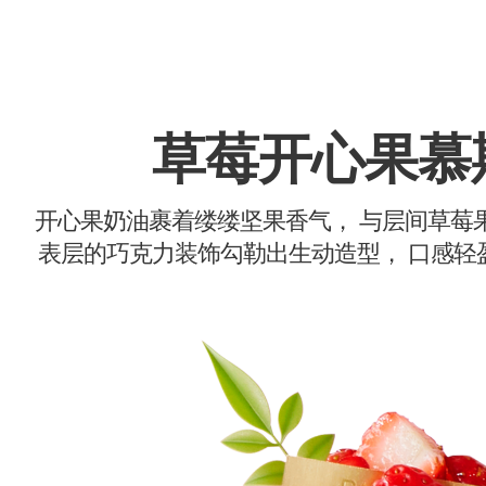
草莓开心果慕
开心果奶油裹着缕缕坚果香气， 与层间草莓
表层的巧克力装饰勾勒出生动造型， 口感轻