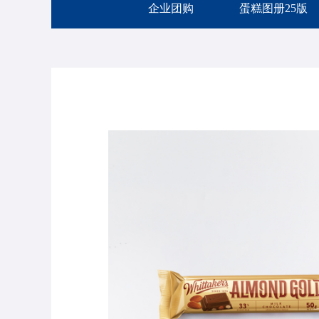
企业团购
蛋糕图册25版