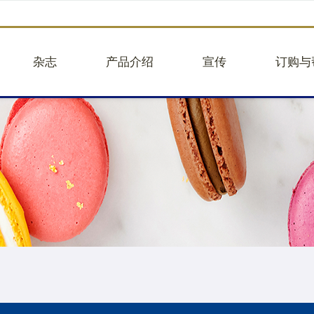
杂志
产品介绍
宣传
订购与
品牌故事
企业团购
往期活动
企业团
品牌视频
蛋糕图册25版
往期新闻
建议意
核心业务
面包
品牌合作
帮助中
关于贝甜
大蛋糕
举报违
人事招聘
小蛋糕
轻餐
礼盒
饮品
商品