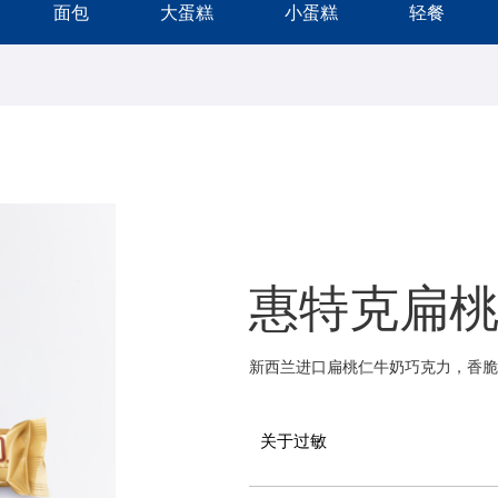
面包
大蛋糕
小蛋糕
轻餐
惠特克扁
新西兰进口扁桃仁牛奶巧克力，香脆
关于过敏