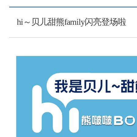
hi～贝儿甜熊family闪亮登场啦